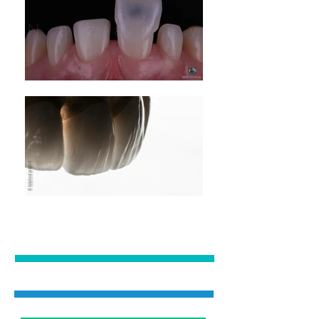
Prótesis
Odontopediatria
Ortodoncia